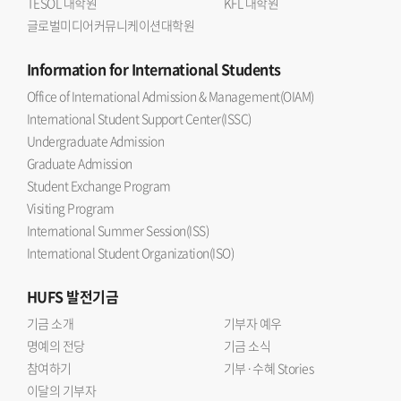
TESOL 대학원
KFL 대학원
글로벌미디어커뮤니케이션대학원
Information
for International Students
Office of International Admission & Management(OIAM)
International Student Support Center(ISSC)
Undergraduate Admission
Graduate Admission
Student Exchange Program
Visiting Program
International Summer Session(ISS)
International Student Organization(ISO)
HUFS
발전기금
기금 소개
기부자 예우
명예의 전당
기금 소식
참여하기
기부·수혜 Stories
이달의 기부자