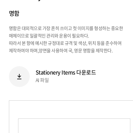
시그니처
명함
Stationery Items
상징
명함은 대외적으로 가장 흔히 쓰이고 첫 이미지를 형성하는 중요한
전용서체
매체이므로 일괄적인 관리와 운용이 필요하다.
PPT템플릿
따라서 본 항에 예시한 규정대로 규격 및 색상, 위치 등을 준수하여
캐릭터
제작하여야 하며,양면을 사용하여 국, 영문 명함을 제작한다.
Stationery Items 다운로드
AI 파일