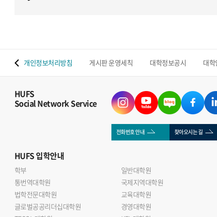
 맵
개인정보처리방침
게시판 운영세칙
대학정보공시
대학
HUFS
Social Network Service
전화번호 안내
찾아오시는 길
HUFS
입학안내
학부
일반대학원
통번역대학원
국제지역대학원
법학전문대학원
교육대학원
글로벌공공리더십대학원
경영대학원