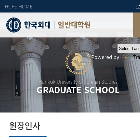
HUFS HOME
일반대학원
Powered by
Tr
Hankuk University of Foreign Studies
GRADUATE SCHOOL
원장인사