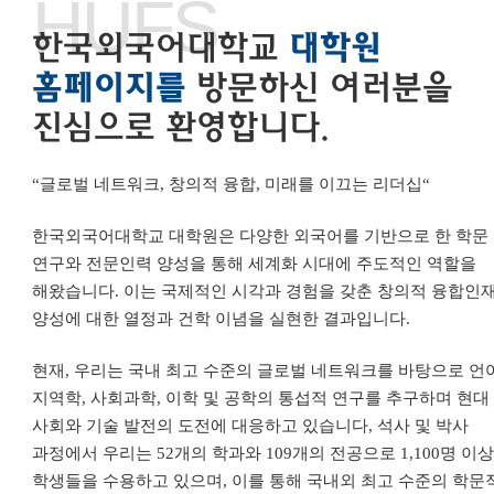
HUFS
한국외국어대학교
대학원
홈페이지를
방문하신 여러분을
진심으로 환영합니다.
“
글로벌 네트워크
,
창의적 융합
,
미래를 이끄는 리더십
“
한국외국어대학교 대학원은 다양한 외국어를 기반으로 한 학문
연구와 전문인력 양성을 통해 세계화 시대에 주도적인 역할을
해왔습니다
.
이는 국제적인 시각과 경험을 갖춘 창의적 융합인
양성에 대한 열정과 건학 이념을 실현한 결과입니다
.
현재
,
우리는 국내 최고 수준의 글로벌 네트워크를 바탕으로 언
지역학
,
사회과학
,
이학 및 공학의 통섭적 연구를 추구하며 현대
사회와 기술 발전의 도전에 대응하고 있습니다
,
석사 및 박사
과정에서 우리는
52
개의 학과와
109
개의 전공으로
1,100
명 이
학생들을 수용하고 있으며
,
이를 통해 국내외 최고 수준의 학문