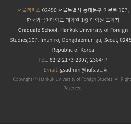
서울캠퍼스
02450 서울특별시 동대문구 이문로 107,
한국외국어대학교 대학원 1층 대학원 교학처
Graduate School, Hankuk University of Foreign
Studies,107, Imun-ro, Dongdaemun-gu, Seoul, 024
Republic of Korea
TEL.
82-2-2173-2397, 2384~7
Email.
gsadmin@hufs.ac.kr
Copyright ⓒ Hankuk University of Foreign Studies. All Righ
Reserved.