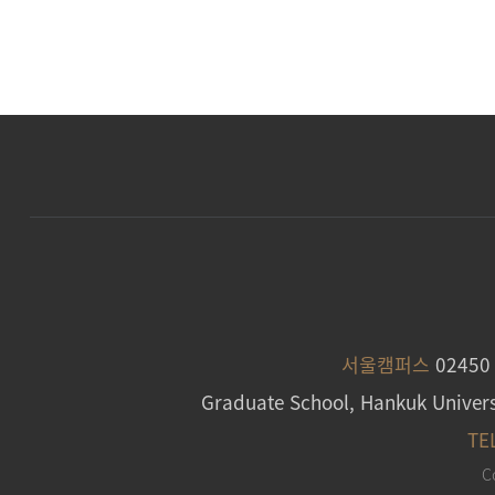
서울캠퍼스
0245
Graduate School, Hankuk Univers
TE
C