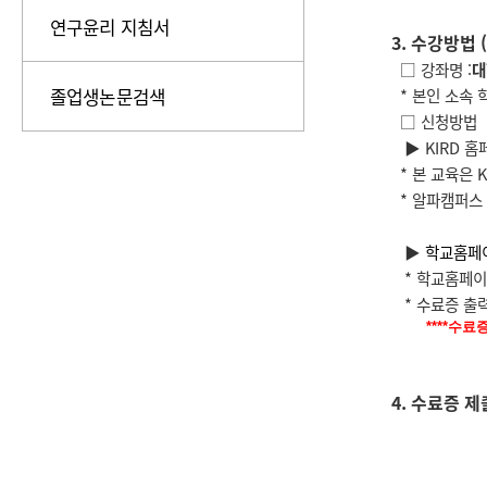
연구윤리 지침서
3. 수강방법 
□ 강좌명 :
대
졸업생논문검색
* 본인 소속 
□ 신청방법
▶ KIRD 홈페
* 본 교육은 
* 알파캠퍼스 사
▶
학교홈페이
* 학교홈페이
* 수료증 출력 
****수
4. 수료증 제