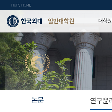
HUFS HOME
대학원
일반대학원
원장인사
연혁
역대 대학원 
주임교수 연
학과 소개
업무안내
오시는 길
자체 평가
논문
연구윤