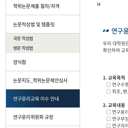
H
학위논문제출 절차/자격
논문작성법 및 템플릿
연구윤
국문 작성법
우리 대학원은
영문 작성법
확인하여 교육
양식함
1. 교육목적
논문지도_학위논문제안심사
□ 연구수행 
□ 위조, 변
연구윤리교육 이수 안내
2. 교육내용
□ 연구윤리
연구윤리위원회 규정
□ 연구부정
□ 연구자의