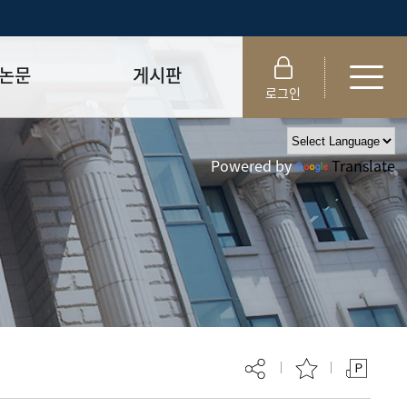
논문
게시판
로그인
제출 절차/자격
공지사항
Powered by
Translate
 및 템플릿
자료실
FAQ
_
취업·모집 관련 공지
제안심사
특강·프로그램 관련 공지
교육 이수 안내
대학원생권리장전
위원회 규정
대학원 총학생회
 지침서
외국인 유학생 비자(VISA)
문검색