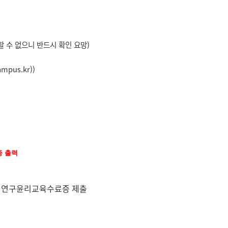
할 수 없으니 반드시 확인 요망)
pus.kr))
증 출력
께 연구윤리교육수료증 제출