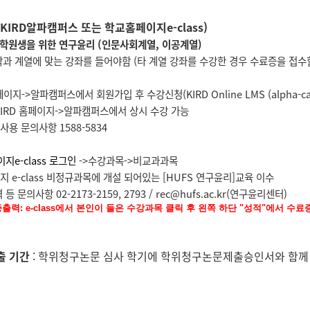
(KIRD알파캠퍼스 또는 학교홈페이지e-class)
학원생을 위한 연구윤리 (인문사회계열, 이공계열)
학과 계열에 맞는 강좌를 들어야함 (타 계열 강좌를 수강한 경우 수료증을 접수
이지->알파캠퍼스에서 회원가입 후 수강신청(KIRD Online LMS (alpha-cam
KIRD 홈페이지->알파캠퍼스에서 상시 수강 가능
용 문의사항 1588-5834
지e-class 로그인
->수강과목->비교과과목
지 e-class 비정규과목에 개설 되어있는 [HUFS 연구윤리]교육 이수
등 문의사항 02-2173-2159, 2793 / rec@hufs.ac.kr(연구윤리센터)
료증출력: e-class에서 본인이 들은 수강과목 클릭 후 왼쪽 하단 "성적"에서 수료
출 기간
: 학위청구논문 심사 학기에 학위청구논문제출승인서와 함