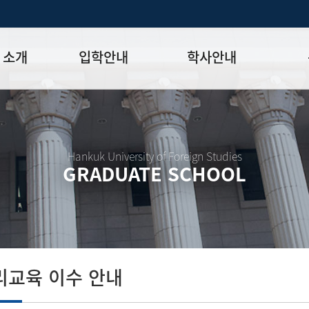
 소개
입학안내
학사안내
모집일정
학사일정표
학위논문
모집요강
강의시간표
논문작성법
원장
입시 공지사항
수업
양식함
Hankuk University of Foreign Studies
GRADUATE SCHOOL
락처
학부-대학원 연계과정
학적
논문지도
학위논문
석·박사 통합 학위과정
장학
연구윤리
박사후 연구과정
외국어시험
연구윤리
종합시험
연구윤리
제 규정
졸업생논
논문게재 연구비 지원
리교육 이수 안내