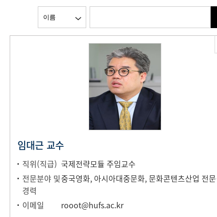
임대근 교수
직위(직급)
국제전략모듈 주임교수
전문분야 및
중국영화, 아
경력
이메일
rooot@hufs.ac.kr