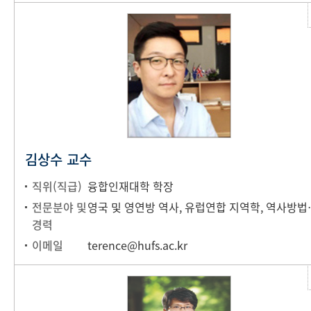
김상수 교수
직위(직급)
융합인재대학 학장
전문분야 및
영국 및 영연방 역사, 유럽연합 
경력
이메일
terence@hufs.ac.kr