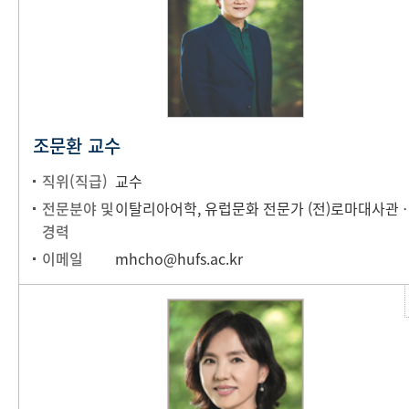
조문환 교수
직위(직급)
교수
전문분야 및
이탈리아어학, 유럽문화 전문가 (전)로마대사
경력
이메일
mhcho@hufs.ac.kr