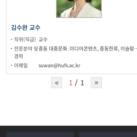
김수완 교수
직위(직급)
교수
전문분야 및
중동 대중문화․미디어콘텐츠, 중동한류, 이슬람사회문화 전문가 세계한류학회, 한국중동학회
경력
이메일
suwan@hufs.ac.kr
1
1