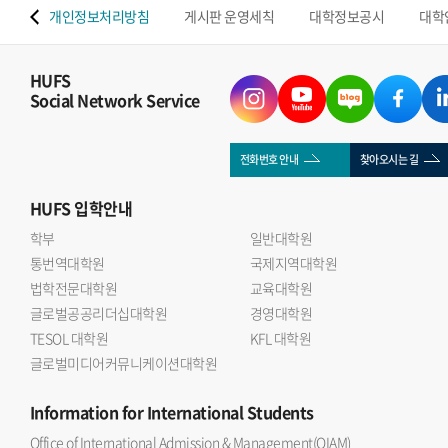
 맵
개인정보처리방침
게시판 운영세칙
대학정보공시
대학
HUFS
Social Network Service
전화번호 안내
찾아오시는 길
HUFS
입학안내
학부
일반대학원
통번역대학원
국제지역대학원
법학전문대학원
교육대학원
글로벌공공리더십대학원
경영대학원
TESOL 대학원
KFL 대학원
글로벌미디어커뮤니케이션대학원
Information
for International Students
Office of International Admission & Management(OIAM)