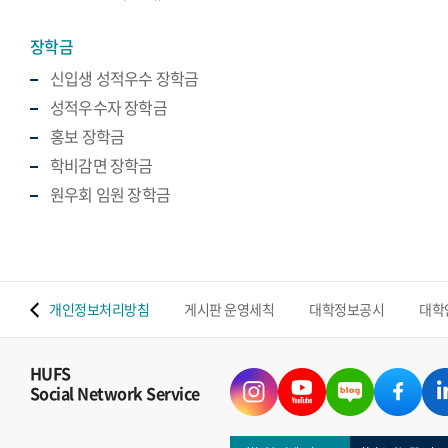
장학금
신입생 성적우수 장학금
성적우수자 장학금
홍보 장학금
학비감면 장학금
원우회 임원 장학금
 맵
개인정보처리방침
게시판 운영세칙
대학정보공시
대학
HUFS
Social Network Service