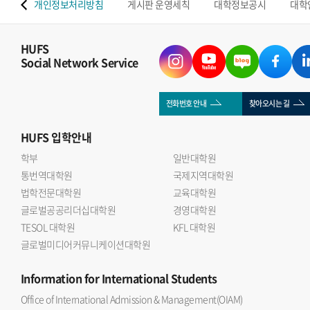
 맵
개인정보처리방침
게시판 운영세칙
대학정보공시
대학
HUFS
Social Network Service
전화번호 안내
찾아오시는 길
HUFS
입학안내
학부
일반대학원
통번역대학원
국제지역대학원
법학전문대학원
교육대학원
글로벌공공리더십대학원
경영대학원
TESOL 대학원
KFL 대학원
글로벌미디어커뮤니케이션대학원
Information
for International Students
Office of International Admission & Management(OIAM)