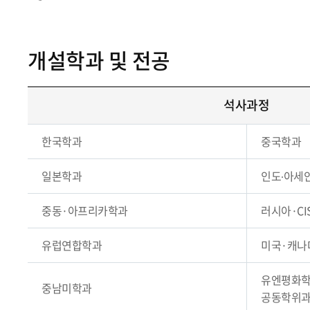
개설학과 및 전공
석사과정
한국학과
중국학과
일본학과
인도∙아세
중동·아프리카학과
러시아·CI
유럽연합학과
미국·캐나
유엔평화학
중남미학과
공동학위과