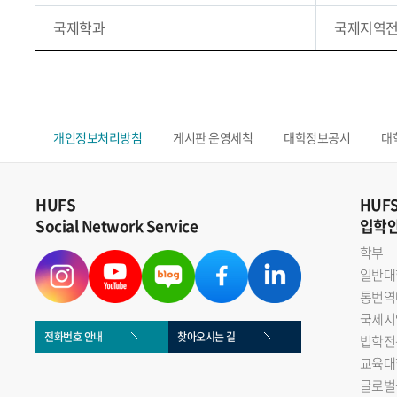
국제학과
국제지역
개인정보처리방침
게시판 운영세칙
대학정보공시
대
HUFS
HUF
Social Network Service
입학
학부
일반대
통번역
국제지
전화번호 안내
찾아오시는 길
법학전
교육대
글로벌