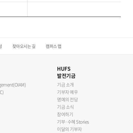
청
찾아오시는 길
캠퍼스 맵
HUFS
발전기금
nagement(OIAM)
기금 소개
C)
기부자 예우
명예의 전당
기금 소식
참여하기
기부·수혜 Stories
이달의 기부자