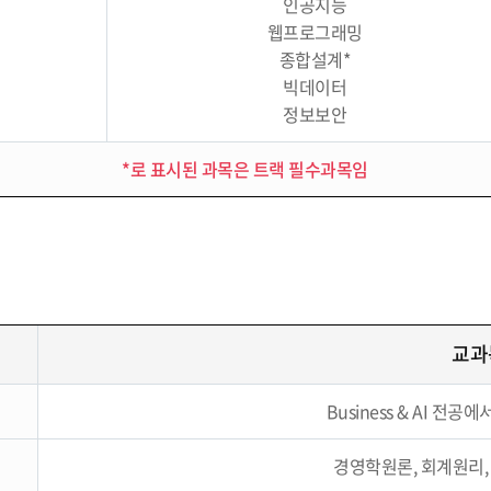
인공지능
웹프로그래밍
종합설계*
빅데이터
정보보안
*로 표시된 과목은 트랙 필수과목임
교과
Business & AI 전
경영학원론, 회계원리,