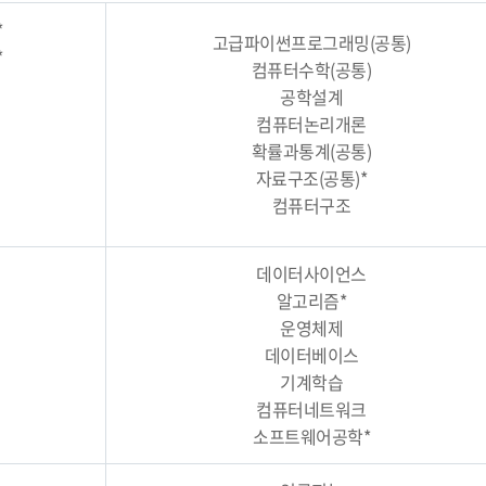
*
고급파이썬프로그래밍(공통)
*
컴퓨터수학(공통)
공학설계
컴퓨터논리개론
확률과통계(공통)
자료구조(공통)*
컴퓨터구조
데이터사이언스
알고리즘*
운영체제
데이터베이스
기계학습
컴퓨터네트워크
소프트웨어공학*